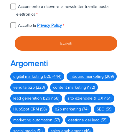
Acconsento a ricevere la newsletter tramite posta
elettronica
*
Accetto la
Privacy Policy
*
Argomenti
digital marketing b2b
(444)
inbound marketing
(269)
vendita b2b
(223)
content marketing
(172)
lead generation b2b
(158)
sito aziendale & UX
(151)
HubSpot CRM
(98)
b2b marketing
(74)
SEO
(59)
marketing automation
(57)
gestione dei lead
(55)
social media
(51)
sales enablement
(46)