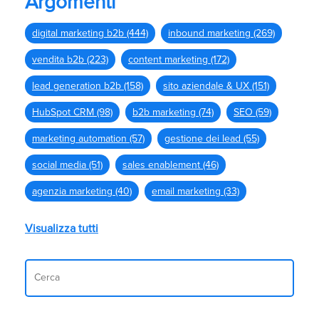
Argomenti
digital marketing b2b
(444)
inbound marketing
(269)
vendita b2b
(223)
content marketing
(172)
lead generation b2b
(158)
sito aziendale & UX
(151)
HubSpot CRM
(98)
b2b marketing
(74)
SEO
(59)
marketing automation
(57)
gestione dei lead
(55)
social media
(51)
sales enablement
(46)
agenzia marketing
(40)
email marketing
(33)
Visualizza tutti