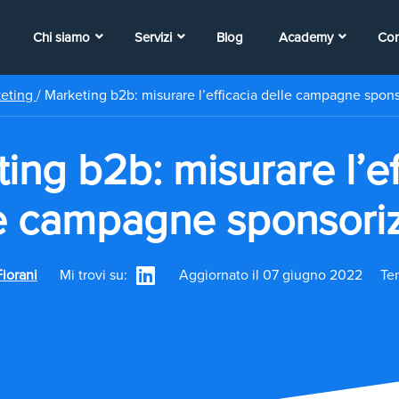
Chi siamo
Servizi
Blog
Academy
Con
keting
/
Marketing b2b: misurare l’efficacia delle campagne spon
ing b2b: misurare l’ef
e campagne sponsori
iorani
Mi trovi su:
Aggiornato il 07 giugno 2022
Tem