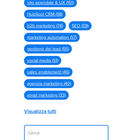
sito aziendale & UX
(151)
HubSpot CRM
(98)
b2b marketing
(74)
SEO
(59)
marketing automation
(57)
gestione dei lead
(55)
social media
(51)
sales enablement
(46)
agenzia marketing
(40)
email marketing
(33)
Visualizza tutti