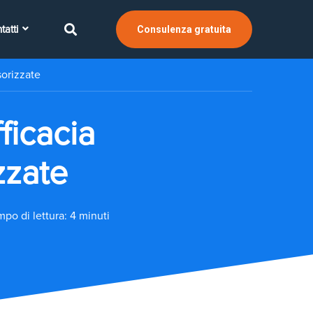
tatti
Consulenza gratuita
sorizzate
ficacia
zzate
po di lettura: 4 minuti