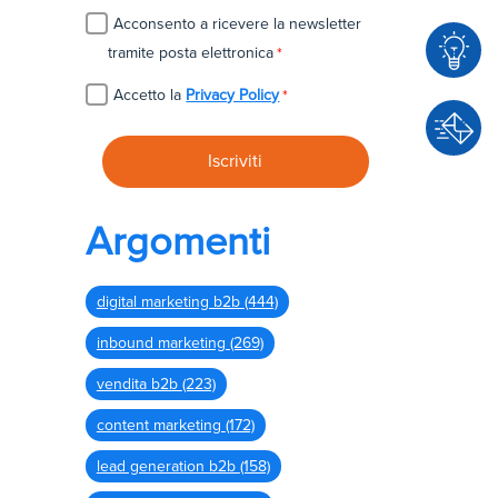
Acconsento a ricevere la newsletter
tramite posta elettronica
*
Accetto la
Privacy Policy
*
C
o
n
C
s
o
Argomenti
u
n
l
t
e
digital marketing b2b
(444)
a
n
t
inbound marketing
(269)
z
t
a
vendita b2b
(223)
a
c
content marketing
(172)
i
lead generation b2b
(158)