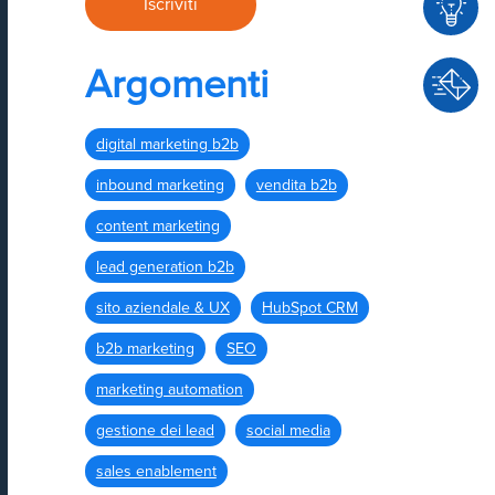
Argomenti
C
o
n
digital marketing b2b
C
s
o
inbound marketing
vendita b2b
u
n
l
content marketing
t
e
a
lead generation b2b
n
t
z
sito aziendale & UX
HubSpot CRM
t
a
b2b marketing
SEO
a
c
marketing automation
i
gestione dei lead
social media
sales enablement