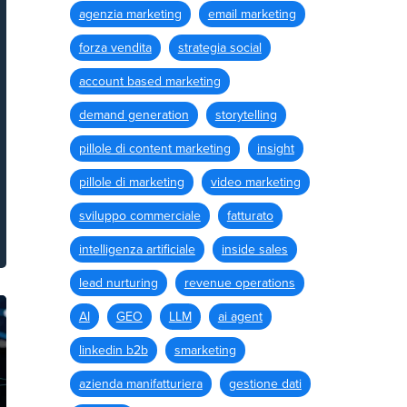
agenzia marketing
email marketing
forza vendita
strategia social
account based marketing
demand generation
storytelling
pillole di content marketing
insight
pillole di marketing
video marketing
sviluppo commerciale
fatturato
intelligenza artificiale
inside sales
lead nurturing
revenue operations
AI
GEO
LLM
ai agent
linkedin b2b
smarketing
azienda manifatturiera
gestione dati