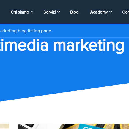
Chi siamo
Servizi
Blog
Academy
Con
rketing blog listing page
imedia marketing