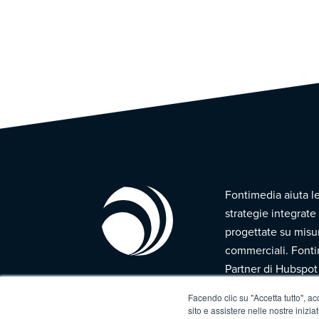
Fontimedia aiuta l
strategie integrate 
progettate su misur
commerciali. Fonti
Partner di Hubspot 
imprese.
Facendo clic su "Accetta tutto", ac
sito e assistere nelle nostre inizia