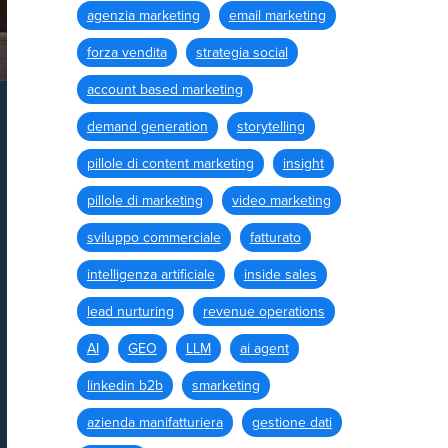
agenzia marketing
email marketing
forza vendita
strategia social
account based marketing
demand generation
storytelling
pillole di content marketing
insight
pillole di marketing
video marketing
sviluppo commerciale
fatturato
intelligenza artificiale
inside sales
lead nurturing
revenue operations
AI
GEO
LLM
ai agent
linkedin b2b
smarketing
azienda manifatturiera
gestione dati