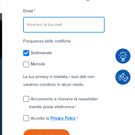
Email
*
Frequenza delle notifiche
Settimanale
Mensile
C
La tua privacy è tutelata, i tuoi dati non
o
saranno condivisi in alcun modo.
n
C
s
Acconsento a ricevere la newsletter
o
u
tramite posta elettronica
*
n
l
t
Accetto la
Privacy Policy
*
e
a
n
t