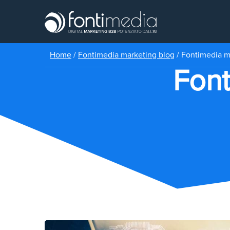
Home
/
Fontimedia marketing blog
/
Fontimedia ma
Font