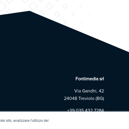
Fontimedia srl
Via Gandhi, 42
24048 Treviolo (BG)
+39
035 432 7284
l sito, analizzare l'utilizzo del