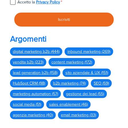
Accetto la
Privacy Policy
*
Argomenti
digital marketing b2b
(444)
inbound marketing
(269)
vendita b2b
(223)
content marketing
(172)
lead generation b2b
(158)
sito aziendale & UX
(151)
HubSpot CRM
(98)
b2b marketing
(74)
SEO
(59)
marketing automation
(57)
gestione dei lead
(55)
social media
(51)
sales enablement
(46)
agenzia marketing
(40)
email marketing
(33)