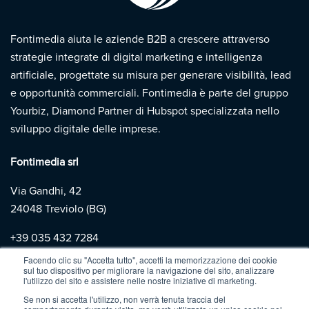
Fontimedia aiuta le aziende B2B a crescere attraverso
strategie integrate di digital marketing e intelligenza
artificiale, progettate su misura per generare visibilità, lead
e opportunità commerciali. Fontimedia è parte del gruppo
Yourbiz, Diamond Partner di Hubspot specializzata nello
sviluppo digitale delle imprese.
Fontimedia srl
Via Gandhi, 42
24048 Treviolo (BG)
+39
035 432 7284
Facendo clic su "Accetta tutto", accetti la memorizzazione dei cookie
sul tuo dispositivo per migliorare la navigazione del sito, analizzare
Copyright 2026 | Fontimedia |
P.IVA: 03997730167 |
Privacy
l'utilizzo del sito e assistere nelle nostre iniziative di marketing.
Policy
|
Cookie Policy
Se non si accetta l'utilizzo, non verrà tenuta traccia del