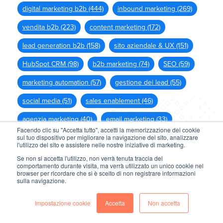
digital marketing b2b
(444)
inbound marketing
(269)
vendita b2b
(223)
content marketing
(172)
lead generation b2b
(158)
sito aziendale & UX
(151)
HubSpot CRM
(98)
b2b marketing
(74)
SEO
(59)
marketing automation
(57)
gestione dei lead
(55)
social media
(51)
sales enablement
(46)
agenzia marketing
(40)
email marketing
(33)
Facendo clic su "Accetta tutto", accetti la memorizzazione dei cookie
sul tuo dispositivo per migliorare la navigazione del sito, analizzare
l'utilizzo del sito e assistere nelle nostre iniziative di marketing.
Visualizza tutti
Se non si accetta l'utilizzo, non verrà tenuta traccia del
comportamento durante visita, ma verrà utilizzato un unico cookie nel
browser per ricordare che si è scelto di non registrare informazioni
sulla navigazione.
Impostazione cookie
Accetta
Non accetta