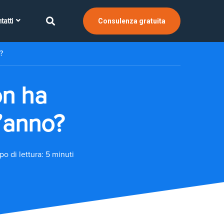
tatti
Consulenza gratuita
?
on ha
t’anno?
o di lettura: 5 minuti