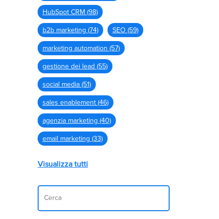
HubSpot CRM
(98)
b2b marketing
(74)
SEO
(59)
marketing automation
(57)
gestione dei lead
(55)
social media
(51)
sales enablement
(46)
agenzia marketing
(40)
email marketing
(33)
Visualizza tutti