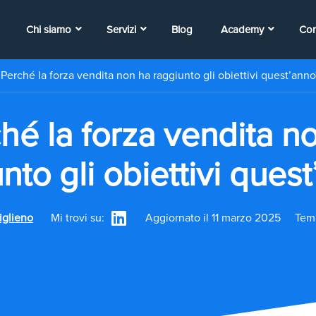
Chi siamo
Servizi
Blog
Academy
Con
/
Perché la forza vendita non ha raggiunto gli obiettivi quest’anno
hé la forza vendita n
nto gli obiettivi ques
iglieno
Mi trovi su:
Aggiornato il 11 marzo 2025
Temp