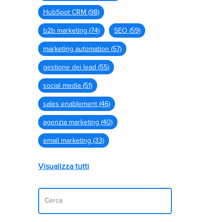
HubSpot CRM
(98)
b2b marketing
(74)
SEO
(59)
marketing automation
(57)
gestione dei lead
(55)
social media
(51)
sales enablement
(46)
agenzia marketing
(40)
email marketing
(33)
Visualizza tutti