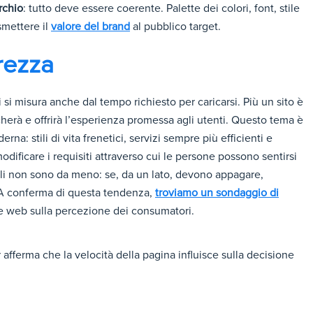
rchio
: tutto deve essere coerente. Palette dei colori, font, stile
smettere il
valore del brand
al pubblico target.
rezza
nti si misura anche dal tempo richiesto per caricarsi. Più un sito è
cherà e offrirà l’esperienza promessa agli utenti. Questo tema è
rna: stili di vita frenetici, servizi sempre più efficienti e
dificare i requisiti attraverso cui le persone possono sentirsi
ali non sono da meno: se, da un lato, devono appagare,
 A conferma di questa tendenza,
troviamo un sondaggio di
ne web sulla percezione dei consumatori.
r afferma che la velocità della pagina influisce sulla decisione