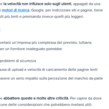
he
la velocità non influisce solo sugli utenti
, appagati da una
i
motori di ricerca
. Google, per indicizzare siti e pagine, tiene
ti più lenti e premiando invece quelli più leggeri.
g
velarsi un’impresa più complessa del previsto, tuttavia
 per un fornitore inadeguato potrebbe:
i problemi di sicurezza
ausa di upload e velocità di caricamento delle pagine lenti
 avere un serio impatto sulla percezione del marchio da parte
bbe
abbattere queste e molte altre criticità
. Per capire da dove
cune delle considerazioni che potrebbero rivelarsi utili: