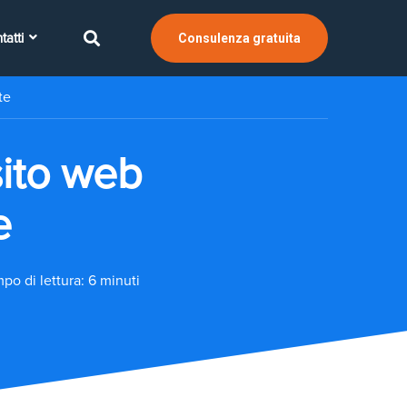
tatti
Consulenza gratuita
te
sito web
e
po di lettura: 6 minuti