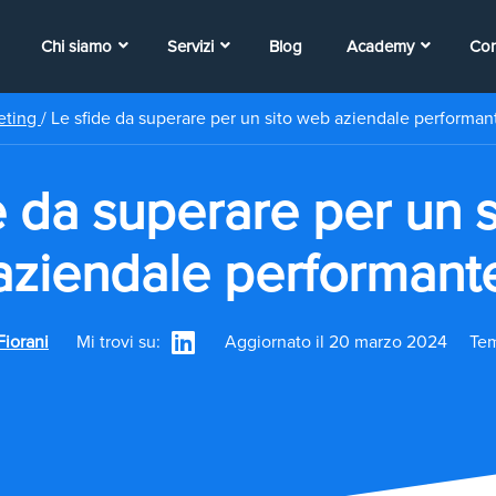
Chi siamo
Servizi
Blog
Academy
Con
eting
/
Le sfide da superare per un sito web aziendale performan
e da superare per un 
aziendale performant
Fiorani
Mi trovi su:
Aggiornato il 20 marzo 2024
Tem