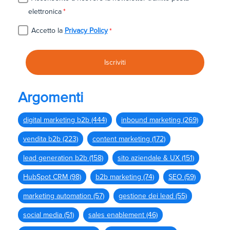
elettronica
*
Accetto la
Privacy Policy
*
Argomenti
digital marketing b2b
(444)
inbound marketing
(269)
vendita b2b
(223)
content marketing
(172)
lead generation b2b
(158)
sito aziendale & UX
(151)
HubSpot CRM
(98)
b2b marketing
(74)
SEO
(59)
marketing automation
(57)
gestione dei lead
(55)
social media
(51)
sales enablement
(46)