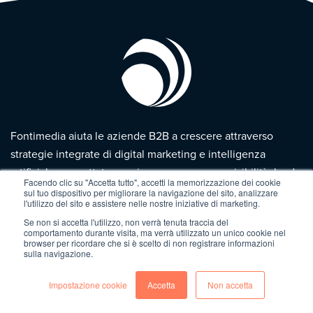
Fontimedia aiuta le aziende B2B a crescere attraverso
strategie integrate di digital marketing e intelligenza
artificiale, progettate su misura per generare visibilità, lead
Facendo clic su "Accetta tutto", accetti la memorizzazione dei cookie
e opportunità commerciali. Fontimedia è parte del gruppo
sul tuo dispositivo per migliorare la navigazione del sito, analizzare
l'utilizzo del sito e assistere nelle nostre iniziative di marketing.
Yourbiz, Diamond Partner di Hubspot specializzata nello
Se non si accetta l'utilizzo, non verrà tenuta traccia del
sviluppo digitale delle imprese.
comportamento durante visita, ma verrà utilizzato un unico cookie nel
browser per ricordare che si è scelto di non registrare informazioni
sulla navigazione.
Fontimedia srl
Impostazione cookie
Accetta
Non accetta
Via Gandhi, 42
24048 Treviolo (BG)