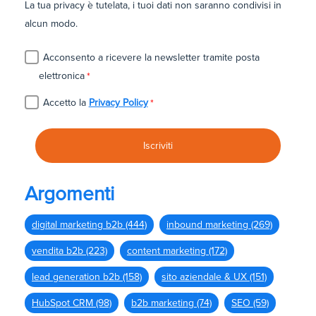
La tua privacy è tutelata, i tuoi dati non saranno condivisi in
alcun modo.
Acconsento a ricevere la newsletter tramite posta
elettronica
*
Accetto la
Privacy Policy
*
Argomenti
digital marketing b2b
(444)
inbound marketing
(269)
vendita b2b
(223)
content marketing
(172)
lead generation b2b
(158)
sito aziendale & UX
(151)
HubSpot CRM
(98)
b2b marketing
(74)
SEO
(59)