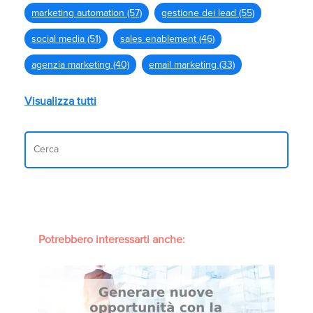
marketing automation
(57)
gestione dei lead
(55)
social media
(51)
sales enablement
(46)
agenzia marketing
(40)
email marketing
(33)
Visualizza tutti
Potrebbero interessarti anche: