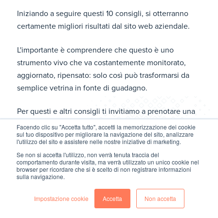
Iniziando a seguire questi 10 consigli, si otterranno
certamente migliori risultati dal sito web aziendale.
L'importante è comprendere che questo è uno
strumento vivo che va costantemente monitorato,
aggiornato, ripensato: solo così può trasformarsi da
semplice vetrina in fonte di guadagno.
Per questi e altri consigli ti invitiamo a prenotare una
consulenza gratuita e personalizzata con uno dei
Facendo clic su "Accetta tutto", accetti la memorizzazione dei cookie
sul tuo dispositivo per migliorare la navigazione del sito, analizzare
nostri esperti inbound!
l'utilizzo del sito e assistere nelle nostre iniziative di marketing.
Se non si accetta l'utilizzo, non verrà tenuta traccia del
comportamento durante visita, ma verrà utilizzato un unico cookie nel
browser per ricordare che si è scelto di non registrare informazioni
sulla navigazione.
Impostazione cookie
Accetta
Non accetta