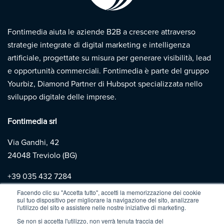
Fontimedia aiuta le aziende B2B a crescere attraverso
strategie integrate di digital marketing e intelligenza
artificiale, progettate su misura per generare visibilità, lead
e opportunità commerciali. Fontimedia è parte del gruppo
Yourbiz, Diamond Partner di Hubspot specializzata nello
sviluppo digitale delle imprese.
Fontimedia srl
Via Gandhi, 42
24048 Treviolo (BG)
+39
035 432 7284
Facendo clic su "Accetta tutto", accetti la memorizzazione dei cookie
sul tuo dispositivo per migliorare la navigazione del sito, analizzare
Copyright 2026 | Fontimedia |
P.IVA: 03997730167 |
Privacy
l'utilizzo del sito e assistere nelle nostre iniziative di marketing.
Policy
|
Cookie Policy
Se non si accetta l'utilizzo, non verrà tenuta traccia del