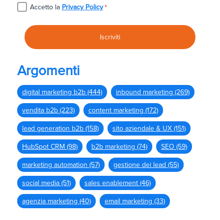
Accetto la
Privacy Policy
*
Argomenti
digital marketing b2b
(444)
inbound marketing
(269)
vendita b2b
(223)
content marketing
(172)
lead generation b2b
(158)
sito aziendale & UX
(151)
HubSpot CRM
(98)
b2b marketing
(74)
SEO
(59)
marketing automation
(57)
gestione dei lead
(55)
social media
(51)
sales enablement
(46)
agenzia marketing
(40)
email marketing
(33)