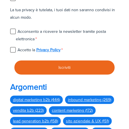
La tua privacy è tutelata, i tuoi dati non saranno condivisi in
alcun modo.
Acconsento a ricevere la newsletter tramite posta
elettronica
*
Accetto la
Privacy Policy
*
Argomenti
digital marketing b2b
(444)
inbound marketing
(269)
vendita b2b
(223)
content marketing
(172)
lead generation b2b
(158)
sito aziendale & UX
(151)