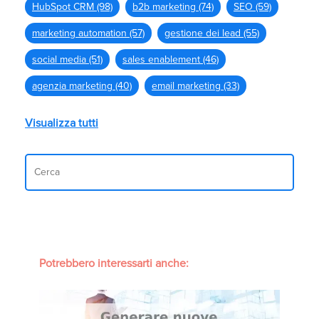
HubSpot CRM
(98)
b2b marketing
(74)
SEO
(59)
marketing automation
(57)
gestione dei lead
(55)
social media
(51)
sales enablement
(46)
agenzia marketing
(40)
email marketing
(33)
Visualizza tutti
Potrebbero interessarti anche: