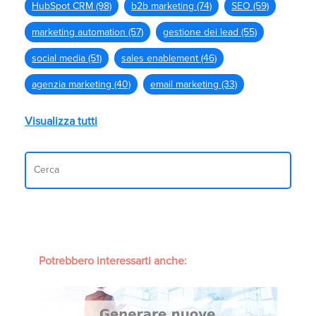
HubSpot CRM
(98)
b2b marketing
(74)
SEO
(59)
marketing automation
(57)
gestione dei lead
(55)
social media
(51)
sales enablement
(46)
agenzia marketing
(40)
email marketing
(33)
Visualizza tutti
Potrebbero interessarti anche: