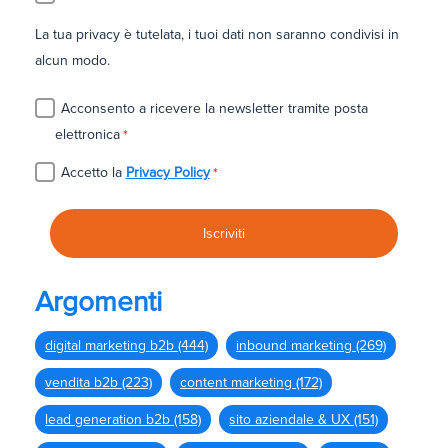
La tua privacy è tutelata, i tuoi dati non saranno condivisi in
alcun modo.
Acconsento a ricevere la newsletter tramite posta
elettronica
*
Accetto la
Privacy Policy
*
Argomenti
digital marketing b2b
(444)
inbound marketing
(269)
vendita b2b
(223)
content marketing
(172)
lead generation b2b
(158)
sito aziendale & UX
(151)