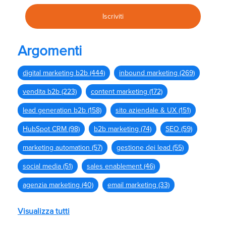
Argomenti
digital marketing b2b
(444)
inbound marketing
(269)
vendita b2b
(223)
content marketing
(172)
lead generation b2b
(158)
sito aziendale & UX
(151)
HubSpot CRM
(98)
b2b marketing
(74)
SEO
(59)
marketing automation
(57)
gestione dei lead
(55)
social media
(51)
sales enablement
(46)
agenzia marketing
(40)
email marketing
(33)
Visualizza tutti