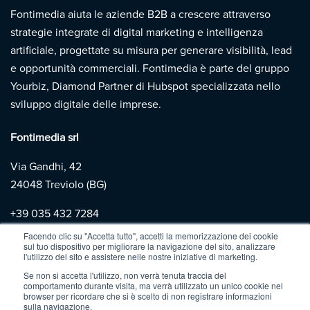
Fontimedia aiuta le aziende B2B a crescere attraverso
strategie integrate di digital marketing e intelligenza
artificiale, progettate su misura per generare visibilità, lead
e opportunità commerciali. Fontimedia è parte del gruppo
Yourbiz, Diamond Partner di Hubspot specializzata nello
sviluppo digitale delle imprese.
Fontimedia srl
Via Gandhi, 42
24048 Treviolo (BG)
+39
035 432 7284
Facendo clic su "Accetta tutto", accetti la memorizzazione dei cookie
sul tuo dispositivo per migliorare la navigazione del sito, analizzare
Copyright 2026 | Fontimedia |
P.IVA: 03997730167 |
Privacy
l'utilizzo del sito e assistere nelle nostre iniziative di marketing.
Policy
|
Cookie Policy
Se non si accetta l'utilizzo, non verrà tenuta traccia del
comportamento durante visita, ma verrà utilizzato un unico cookie nel
browser per ricordare che si è scelto di non registrare informazioni
sulla navigazione.