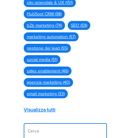
sito aziendale & UX
(151)
HubSpot CRM
(98)
b2b marketing
(74)
SEO
(59)
marketing automation
(57)
gestione dei lead
(55)
social media
(51)
sales enablement
(46)
agenzia marketing
(40)
email marketing
(33)
Visualizza tutti