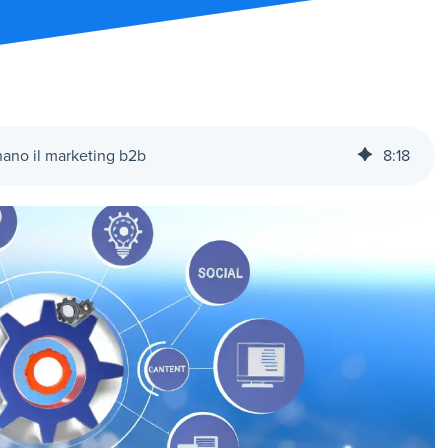
nano il marketing b2b
8
:
18