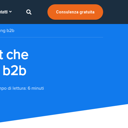
tatti
Consulenza gratuita
ting b2b
t che
g b2b
po di lettura: 6 minuti