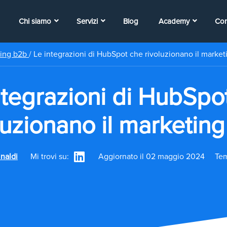
Chi siamo
Servizi
Blog
Academy
Con
ting b2b
/
Le integrazioni di HubSpot che rivoluzionano il marke
ntegrazioni di HubSpo
luzionano il marketin
inaldi
Mi trovi su:
Aggiornato il 02 maggio 2024
Tem