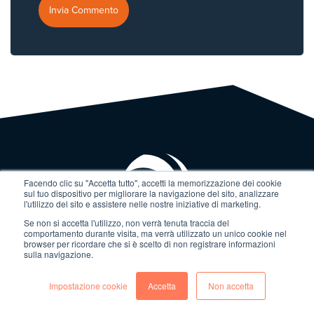
Facendo clic su "Accetta tutto", accetti la memorizzazione dei cookie
sul tuo dispositivo per migliorare la navigazione del sito, analizzare
l'utilizzo del sito e assistere nelle nostre iniziative di marketing.
Se non si accetta l'utilizzo, non verrà tenuta traccia del
comportamento durante visita, ma verrà utilizzato un unico cookie nel
browser per ricordare che si è scelto di non registrare informazioni
Fontimedia aiuta le aziende B2B a crescere attraverso
sulla navigazione.
strategie integrate di digital marketing e intelligenza
Impostazione cookie
Accetta
Non accetta
artificiale, progettate su misura per generare visibilità, lead
e opportunità commerciali. Fontimedia è parte del gruppo