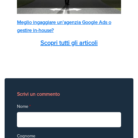
Meglio ingaggiare un’agenzia Google Ads o
gestire in-house?
Scopri tutti gli articoli
Scrivi un commento
Nome
*
Cognome