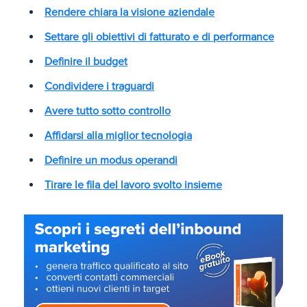
Rendere chiara la visione aziendale
Settare gli obiettivi di fatturato e di performance
Definire il budget
Condividere i traguardi
Avere tutto sotto controllo
Affidarsi alla miglior tecnologia
Definire un modus operandi
Tirare le fila del lavoro svolto insieme