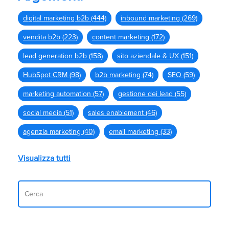
digital marketing b2b
(444)
inbound marketing
(269)
vendita b2b
(223)
content marketing
(172)
lead generation b2b
(158)
sito aziendale & UX
(151)
HubSpot CRM
(98)
b2b marketing
(74)
SEO
(59)
marketing automation
(57)
gestione dei lead
(55)
social media
(51)
sales enablement
(46)
agenzia marketing
(40)
email marketing
(33)
Visualizza tutti