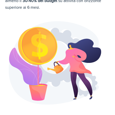
almeno il
30-40% del budget
su attività con orizzonte
superiore ai 6 mesi.