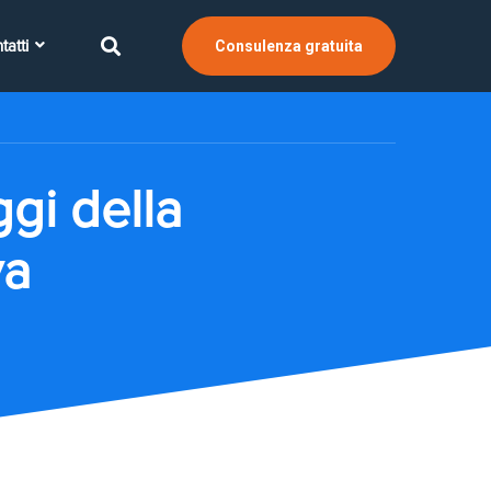
tatti
Consulenza gratuita
gi della
va