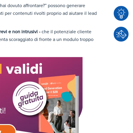
hai dovuto affrontare?” possono generare
 per contenuti rivolti proprio ad aiutare il lead
C
revi e non intrusivi -
che il potenziale cliente
o
enta scoraggiato di fronte a un modulo troppo
n
C
s
o
u
n
l
t
e
a
n
t
z
t
a
a
c
i