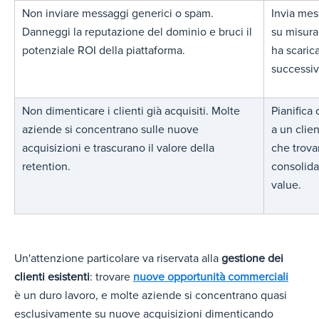
Non inviare messaggi generici o spam.
Invia mes
Danneggi la reputazione del dominio e bruci il
su misura
potenziale ROI della piattaforma.
ha scaric
successiv
Non dimenticare i clienti già acquisiti. Molte
Pianifica
aziende si concentrano sulle nuove
a un clie
acquisizioni e trascurano il valore della
che trova
retention.
consolida
value.
Un'attenzione particolare va riservata alla
gestione dei
clienti esistenti
: trov
are
nuove opportunità commerciali
è un d
uro lavoro, e molte aziende si concentrano quasi
esclusivamente su nuove acquisizioni dimenticando