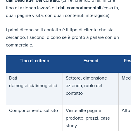
dati descrittivi del contatto
(chi è, che ruolo ha, in che
tipo di azienda lavora) e i
dati comportamentali
(cosa fa,
quali pagine visita, con quali contenuti interagisce).
I primi dicono se il contatto è il tipo di cliente che stai
cercando. I secondi dicono se è pronto a parlare con un
commerciale.
Tipo di criterio
Esempi
Pes
Dati
Settore, dimensione
Med
demografici/firmografici
azienda, ruolo del
contatto
Comportamento sul sito
Visite alle pagine
Alto
prodotto, prezzi, case
study