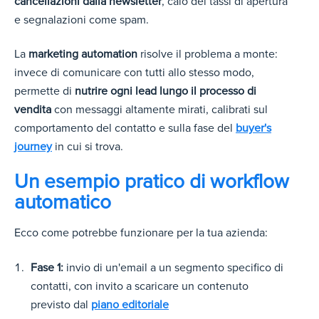
cancellazioni dalla newsletter
, calo dei tassi di apertura
e segnalazioni come spam.
La
marketing automation
risolve il problema a monte:
invece di comunicare con tutti allo stesso modo,
permette di
nutrire ogni lead lungo il processo di
vendita
con messaggi altamente mirati, calibrati sul
comportamento del contatto e sulla fa
se del
buyer's
journey
in cu
i si trova.
Un esempio pratico di workflow
automatico
Ecco come potrebbe funzionare per la tua azienda:
Fase 1:
invio di un'email a un segmento specifico di
contatti, con invito a scaricare un contenuto
previ
sto dal
piano editoriale