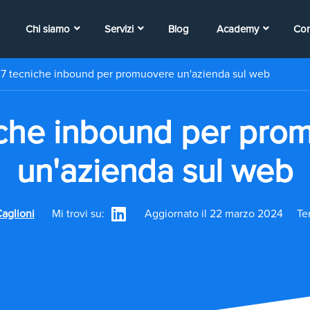
Chi siamo
Servizi
Blog
Academy
Con
/
7 tecniche inbound per promuovere un'azienda sul web
iche inbound per pro
un'azienda sul web
Caglioni
Mi trovi su:
Aggiornato il 22 marzo 2024
Te