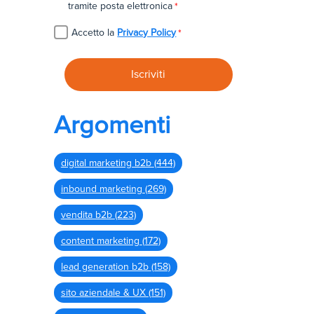
tramite posta elettronica
*
Accetto la
Privacy Policy
*
Argomenti
digital marketing b2b
(444)
inbound marketing
(269)
vendita b2b
(223)
content marketing
(172)
lead generation b2b
(158)
sito aziendale & UX
(151)