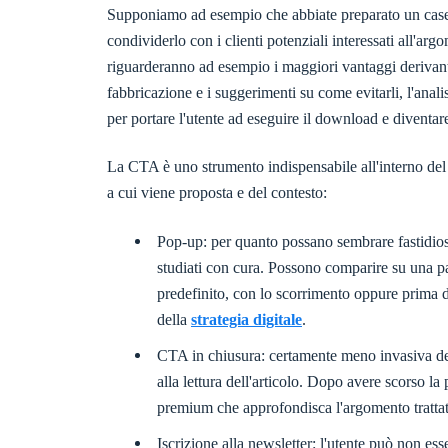
Supponiamo ad esempio che abbiate preparato un case 
condividerlo con i clienti potenziali interessati all'arg
riguarderanno ad esempio i maggiori vantaggi derivanti d
fabbricazione e i suggerimenti su come evitarli, l'anali
per portare l'utente ad eseguire il download e diventar
La CTA è uno strumento indispensabile all'interno de
a cui viene proposta e del contesto:
Pop-up: per quanto possano sembrare fastidios
studiati con cura. Possono comparire su una pa
predefinito, con lo scorrimento oppure prima de
della
strategia digitale
.
CTA in chiusura: certamente meno invasiva del 
alla lettura dell'articolo. Dopo avere scorso l
premium che approfondisca l'argomento tratta
Iscrizione alla newsletter: l'utente può non ess