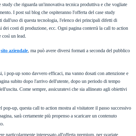
study che riguarda un'innovativa tecnica produttiva e che vogliate
omento. I post sul blog che ospiteranno l'offerta del case study
all'uso di questa tecnologia, l'elenco dei principali difetti di
si dei costi di produzione, ecc. Ogni pagina conterrà la call to action
e così un lead.
l
sito aziendale
, ma può avere diversi formati a seconda del pubblico
i, i pop-up sono davvero efficaci, ma vanno dosati con attenzione e
gina subito dopo l'arrivo dell'utente, dopo un periodo di tempo
ll'uscita. Come sempre, assicuratevi che sia allineato agli obiettivi
pop-up, questa call to action mostra al visitatore il passo successivo
a pagina, sarà certamente più propenso a scaricare un contenuto
to.
ere particolarmente interessato all'offerta premium, per svariate