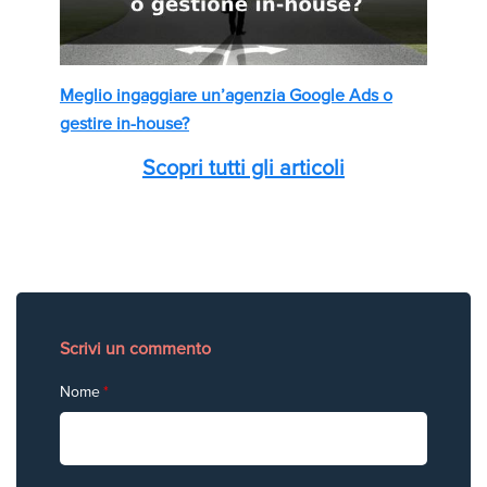
Meglio ingaggiare un’agenzia Google Ads o
gestire in-house?
Scopri tutti gli articoli
Scrivi un commento
Nome
*