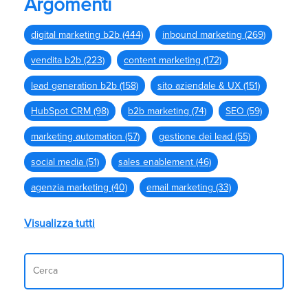
Argomenti
digital marketing b2b
(444)
inbound marketing
(269)
vendita b2b
(223)
content marketing
(172)
lead generation b2b
(158)
sito aziendale & UX
(151)
HubSpot CRM
(98)
b2b marketing
(74)
SEO
(59)
marketing automation
(57)
gestione dei lead
(55)
social media
(51)
sales enablement
(46)
agenzia marketing
(40)
email marketing
(33)
Visualizza tutti