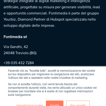
strategie integrate di digital marketing e intelligenza
artificiale, progettate su misura per generare visibilità, lead
e opportunità commerciali. Fontimedia è parte del gruppo
Yourbiz, Diamond Partner di Hubspot specializzata nello
sviluppo digitale delle imprese.
Fontimedia srl
Via Gandhi, 42
24048 Treviolo (BG)
+39
035 432 7284
Facendo clic su "Accetta tutto", accetti la memorizzazione dei cookie
sul tuo dispositivo per migliorare la navigazione del sito, analizzare
Copyright 2026 | Fontimedia |
P.IVA: 03997730167 |
Privacy
l'utilizzo del sito e assistere nelle nostre iniziative di marketing.
Policy
|
Cookie Policy
Se non si accetta l'utilizzo, non verrà tenuta traccia del
comportamento durante visita, ma verrà utilizzato un unico cookie nel
browser per ricordare che si è scelto di non registrare informazioni
sulla navigazione.
Impostazione cookie
Accetta
Non accetta