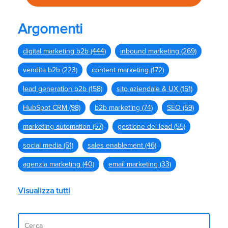
Argomenti
digital marketing b2b
(444)
inbound marketing
(269)
vendita b2b
(223)
content marketing
(172)
lead generation b2b
(158)
sito aziendale & UX
(151)
HubSpot CRM
(98)
b2b marketing
(74)
SEO
(59)
marketing automation
(57)
gestione dei lead
(55)
social media
(51)
sales enablement
(46)
agenzia marketing
(40)
email marketing
(33)
Visualizza tutti