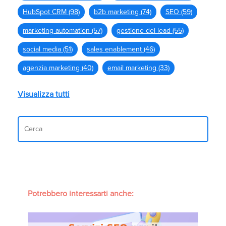
HubSpot CRM
(98)
b2b marketing
(74)
SEO
(59)
marketing automation
(57)
gestione dei lead
(55)
social media
(51)
sales enablement
(46)
agenzia marketing
(40)
email marketing
(33)
Visualizza tutti
Potrebbero interessarti anche: