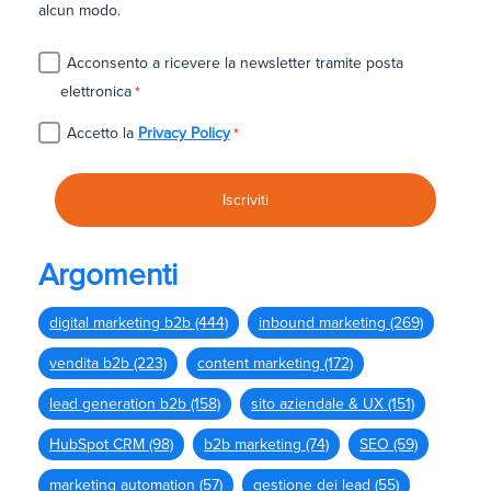
alcun modo.
Acconsento a ricevere la newsletter tramite posta
elettronica
*
Accetto la
Privacy Policy
*
Argomenti
digital marketing b2b
(444)
inbound marketing
(269)
vendita b2b
(223)
content marketing
(172)
lead generation b2b
(158)
sito aziendale & UX
(151)
HubSpot CRM
(98)
b2b marketing
(74)
SEO
(59)
marketing automation
(57)
gestione dei lead
(55)