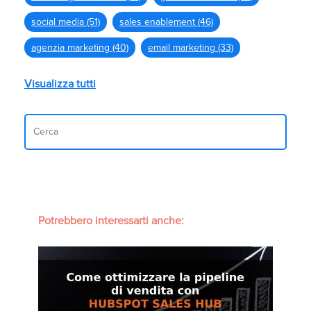
social media
(51)
sales enablement
(46)
agenzia marketing
(40)
email marketing
(33)
Visualizza tutti
Potrebbero interessarti anche: