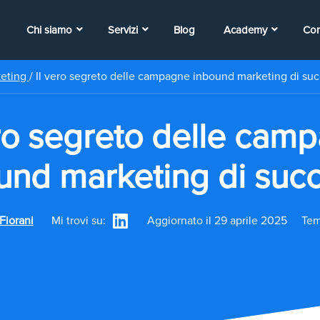
Chi siamo
Servizi
Blog
Academy
Con
keting
/
Il vero segreto delle campagne inbound marketing di su
ero segreto delle cam
und marketing di suc
Fiorani
Mi trovi su:
Aggiornato il 29 aprile 2025
Tem