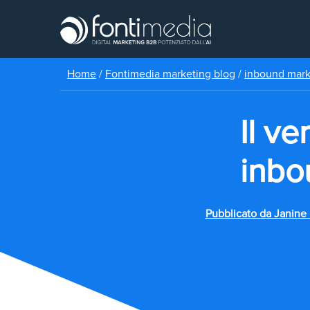
Home
/
Fontimedia marketing blog
/
inbound mar
Il v
inbo
Pubblicato da
Janine 