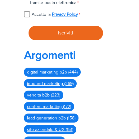
tramite posta elettronica
*
Accetto la
Privacy Policy
*
Argomenti
digital marketing b2b
(444)
inbound marketing
(269)
vendita b2b
(223)
content marketing
(172)
lead generation b2b
(158)
sito aziendale & UX
(151)