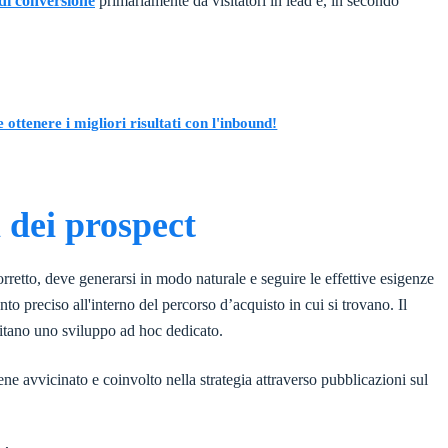
di conversione
primariamente da visitatori in lead e, in secondo
ottenere i migliori risultati con l'inbound!
à dei prospect
orretto, deve generarsi in modo naturale e seguire le effettive esigenze
to preciso all'interno del percorso d’acquisto in cui si trovano. Il
sitano uno sviluppo ad hoc
dedicato
.
ene avvicinato e coinvolto nella strategia attraverso pubblicazioni sul