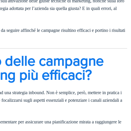
ull'attivazione delle giuste tecniche di marketing, nonché sulla loro
gia adottata per l’azienda sia quella giusta? E in quali errori, al
da seguire affinché le campagne risultino efficaci e portino i risultati
to delle campagne
g più efficaci?
ad una strategia inbound. Non è semplice, però, mettere in pratica i
focalizzarsi sugli aspetti essenziali e potenziare i canali aziendali a
lementare per assicurare una pianificazione mirata a raggiungere le