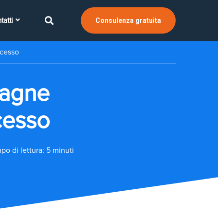
tatti
Consulenza gratuita
ccesso
pagne
cesso
po di lettura: 5 minuti