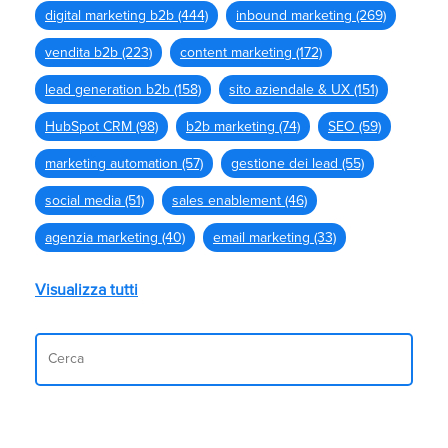
digital marketing b2b
(444)
inbound marketing
(269)
vendita b2b
(223)
content marketing
(172)
lead generation b2b
(158)
sito aziendale & UX
(151)
HubSpot CRM
(98)
b2b marketing
(74)
SEO
(59)
marketing automation
(57)
gestione dei lead
(55)
social media
(51)
sales enablement
(46)
agenzia marketing
(40)
email marketing
(33)
Visualizza tutti