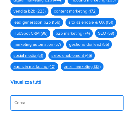
digital marketing b2b
(444)
inbound marketing
(269)
vendita b2b
(223)
content marketing
(172)
lead generation b2b
(158)
sito aziendale & UX
(151)
HubSpot CRM
(98)
b2b marketing
(74)
SEO
(59)
marketing automation
(57)
gestione dei lead
(55)
social media
(51)
sales enablement
(46)
agenzia marketing
(40)
email marketing
(33)
Visualizza tutti