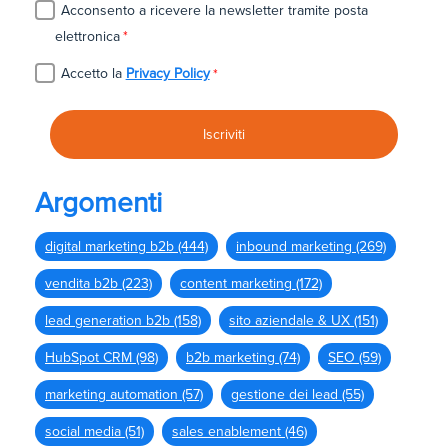
Acconsento a ricevere la newsletter tramite posta
elettronica
*
Accetto la
Privacy Policy
*
Argomenti
digital marketing b2b
(444)
inbound marketing
(269)
vendita b2b
(223)
content marketing
(172)
lead generation b2b
(158)
sito aziendale & UX
(151)
HubSpot CRM
(98)
b2b marketing
(74)
SEO
(59)
marketing automation
(57)
gestione dei lead
(55)
social media
(51)
sales enablement
(46)