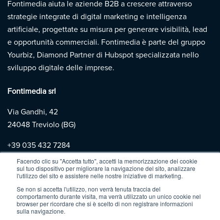
Fontimedia aiuta le aziende B2B a crescere attraverso
strategie integrate di digital marketing e intelligenza
artificiale, progettate su misura per generare visibilità, lead
e opportunità commerciali. Fontimedia è parte del gruppo
Yourbiz, Diamond Partner di Hubspot specializzata nello
sviluppo digitale delle imprese.
Fontimedia srl
Via Gandhi, 42
24048 Treviolo (BG)
+39
035 432 7284
Facendo clic su "Accetta tutto", accetti la memorizzazione dei cookie
sul tuo dispositivo per migliorare la navigazione del sito, analizzare
Copyright 2026 | Fontimedia |
P.IVA: 03997730167 |
Privacy
l'utilizzo del sito e assistere nelle nostre iniziative di marketing.
Policy
|
Cookie Policy
Se non si accetta l'utilizzo, non verrà tenuta traccia del
comportamento durante visita, ma verrà utilizzato un unico cookie nel
browser per ricordare che si è scelto di non registrare informazioni
sulla navigazione.