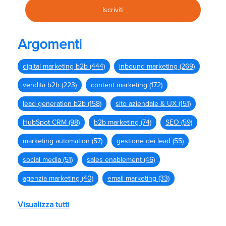
Argomenti
digital marketing b2b
(444)
inbound marketing
(269)
vendita b2b
(223)
content marketing
(172)
lead generation b2b
(158)
sito aziendale & UX
(151)
HubSpot CRM
(98)
b2b marketing
(74)
SEO
(59)
marketing automation
(57)
gestione dei lead
(55)
social media
(51)
sales enablement
(46)
agenzia marketing
(40)
email marketing
(33)
Visualizza tutti