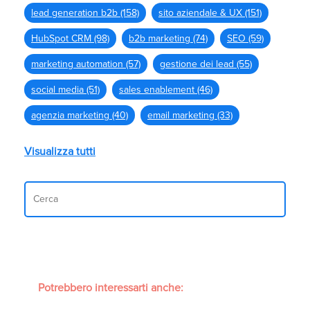
lead generation b2b
(158)
sito aziendale & UX
(151)
HubSpot CRM
(98)
b2b marketing
(74)
SEO
(59)
marketing automation
(57)
gestione dei lead
(55)
social media
(51)
sales enablement
(46)
agenzia marketing
(40)
email marketing
(33)
Visualizza tutti
Potrebbero interessarti anche: