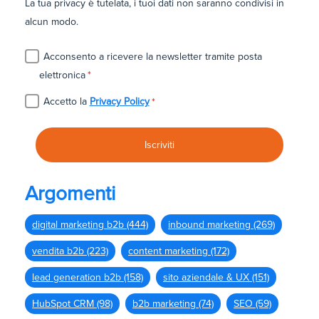
La tua privacy è tutelata, i tuoi dati non saranno condivisi in
alcun modo.
Acconsento a ricevere la newsletter tramite posta
elettronica
*
Accetto la
Privacy Policy
*
Argomenti
digital marketing b2b
(444)
inbound marketing
(269)
vendita b2b
(223)
content marketing
(172)
lead generation b2b
(158)
sito aziendale & UX
(151)
HubSpot CRM
(98)
b2b marketing
(74)
SEO
(59)