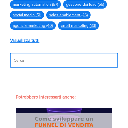
marketing automation
(57)
gestione dei lead
(55)
social media
(51)
sales enablement
(46)
agenzia marketing
(40)
email marketing
(33)
Visualizza tutti
Potrebbero interessarti anche: