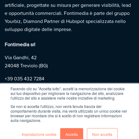
artificiale, progettate su misura per generare visibilità, lead
e opportunità commerciali. Fontimedia è parte del gruppo
Yourbiz, Diamond Partner di Hubspot specializzata nello
sviluppo digitale delle imprese.
Fontimedia srl
Via Gandhi, 42
24048 Treviolo (BG)
+39
035 432 7284
Facendo clic su "Accetta tutto", accetti la memorizzazione dei cookie
sul tuo dispositivo per migliorare la navigazione del sito, analizzare
Copyright 2026 | Fontimedia |
P.IVA: 03997730167 |
Privacy
l'utilizzo del sito e assistere nelle nostre iniziative di marketing.
Policy
|
Cookie Policy
Se non si accetta l'utilizzo, non verrà tenuta traccia del
comportamento durante visita, ma verrà utilizzato un unico cookie nel
browser per ricordare che si è scelto di non registrare informazioni
sulla navigazione.
Impostazione cookie
Accetta
Non accetta