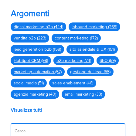
Argomenti
digital marketing b2b
(444)
inbound marketing
(269)
vendita b2b
(223)
content marketing
(172)
lead generation b2b
(158)
sito aziendale & UX
(151)
HubSpot CRM
(98)
b2b marketing
(74)
SEO
(59)
marketing automation
(57)
gestione dei lead
(55)
social media
(51)
sales enablement
(46)
agenzia marketing
(40)
email marketing
(33)
Visualizza tutti