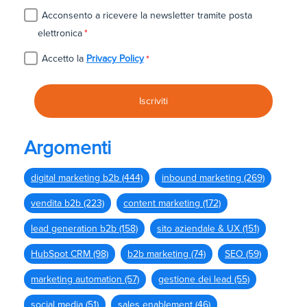
Acconsento a ricevere la newsletter tramite posta
elettronica
*
Accetto la
Privacy Policy
*
Argomenti
digital marketing b2b
(444)
inbound marketing
(269)
vendita b2b
(223)
content marketing
(172)
lead generation b2b
(158)
sito aziendale & UX
(151)
HubSpot CRM
(98)
b2b marketing
(74)
SEO
(59)
marketing automation
(57)
gestione dei lead
(55)
social media
(51)
sales enablement
(46)