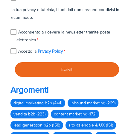
La tua privacy è tutelata, i tuoi dati non saranno condivisi in
alcun modo.
Acconsento a ricevere la newsletter tramite posta
elettronica
*
Accetto la
Privacy Policy
*
Argomenti
digital marketing b2b
(444)
inbound marketing
(269)
vendita b2b
(223)
content marketing
(172)
lead generation b2b
(158)
sito aziendale & UX
(151)