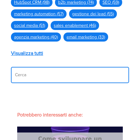
HubSpot CRM
(98)
b2b marketing
(74)
SEO
(59)
marketing automation
(57)
gestione dei lead
(55)
social media
(51)
sales enablement
(46)
agenzia marketing
(40)
email marketing
(33)
Visualizza tutti
Potrebbero interessarti anche: