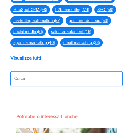
HubSpot CRM
(98)
b2b marketing
(74)
SEO
(59)
marketing automation
(57)
gestione dei lead
(53)
social media
(51)
sales enablement
(46)
agenzia marketing
(40)
email marketing
(33)
Visualizza tutti
Potrebbero interessarti anche: