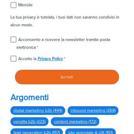
Mensile
La tua privacy è tutelata, i tuoi dati non saranno condivisi in
alcun modo.
Acconsento a ricevere la newsletter tramite posta
elettronica
*
Accetto la
Privacy Policy
*
Argomenti
digital marketing b2b
(444)
inbound marketing
(269)
vendita b2b
(223)
content marketing
(172)
lead generation b2b
(157)
sito aziendale & UX
(151)