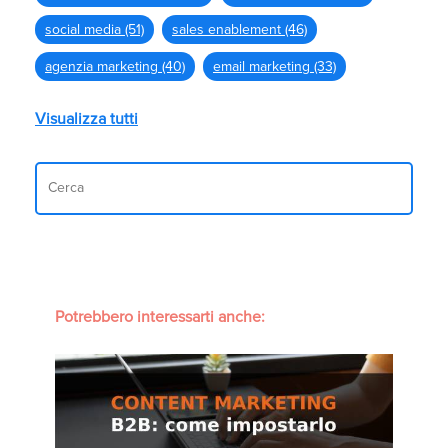
social media
(51)
sales enablement
(46)
agenzia marketing
(40)
email marketing
(33)
Visualizza tutti
Potrebbero interessarti anche: