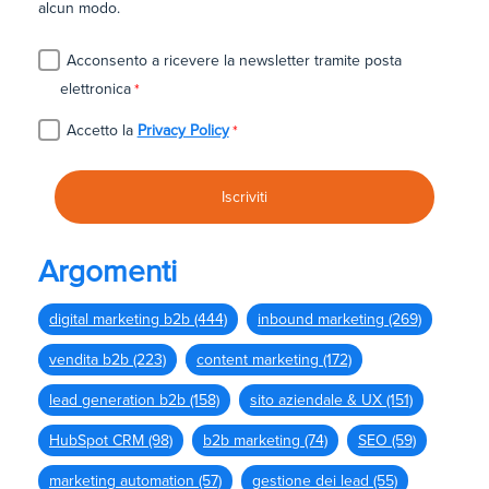
alcun modo.
Acconsento a ricevere la newsletter tramite posta
elettronica
*
Accetto la
Privacy Policy
*
Argomenti
digital marketing b2b
(444)
inbound marketing
(269)
vendita b2b
(223)
content marketing
(172)
lead generation b2b
(158)
sito aziendale & UX
(151)
HubSpot CRM
(98)
b2b marketing
(74)
SEO
(59)
marketing automation
(57)
gestione dei lead
(55)