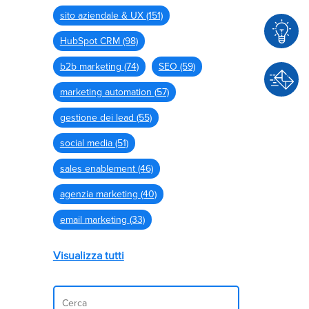
sito aziendale & UX
(151)
HubSpot CRM
(98)
b2b marketing
(74)
SEO
(59)
C
o
marketing automation
(57)
n
gestione dei lead
(55)
C
s
o
u
social media
(51)
n
l
sales enablement
(46)
t
e
a
agenzia marketing
(40)
n
t
z
email marketing
(33)
t
a
a
Visualizza tutti
c
i