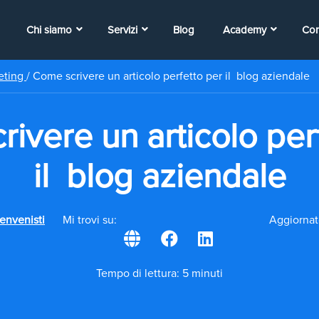
Chi siamo
Servizi
Blog
Academy
Con
eting
/
Come scrivere un articolo perfetto per il blog aziendale
ivere un articolo per
il blog aziendale
envenisti
Mi trovi su:
Aggiornat
Tempo di lettura: 5 minuti