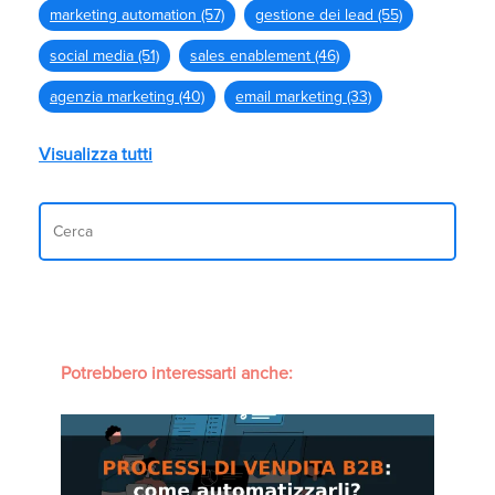
marketing automation
(57)
gestione dei lead
(55)
social media
(51)
sales enablement
(46)
agenzia marketing
(40)
email marketing
(33)
Visualizza tutti
Potrebbero interessarti anche: