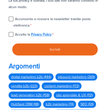
La tua privacy è tutelata, i tuoi dati non saranno condivisi in
alcun modo.
Acconsento a ricevere la newsletter tramite posta
elettronica
*
Accetto la
Privacy Policy
*
Argomenti
digital marketing b2b
(444)
inbound marketing
(269)
vendita b2b
(223)
content marketing
(172)
lead generation b2b
(158)
sito aziendale & UX
(151)
HubSpot CRM
(98)
b2b marketing
(74)
SEO
(59)