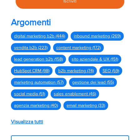
Argomenti
digital marketing b2b
(444)
inbound marketing
(269)
vendita b2b
(223)
content marketing
(172)
lead generation b2b
(158)
sito aziendale & UX
(151)
HubSpot CRM
(98)
b2b marketing
(74)
SEO
(59)
marketing automation
(57)
gestione dei lead
(55)
social media
(51)
sales enablement
(46)
agenzia marketing
(40)
email marketing
(33)
Visualizza tutti