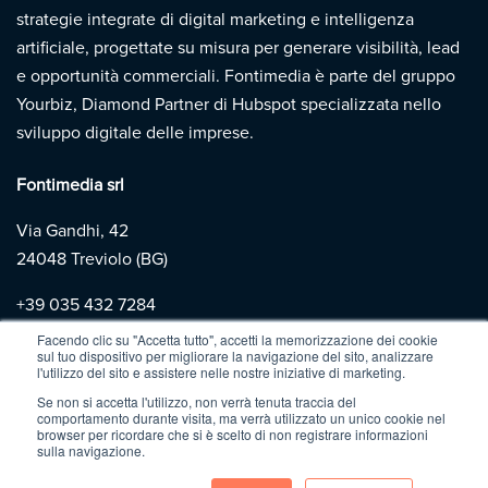
strategie integrate di digital marketing e intelligenza
artificiale, progettate su misura per generare visibilità, lead
e opportunità commerciali. Fontimedia è parte del gruppo
Yourbiz, Diamond Partner di Hubspot specializzata nello
sviluppo digitale delle imprese.
Fontimedia srl
Via Gandhi, 42
24048 Treviolo (BG)
+39
035 432 7284
Facendo clic su "Accetta tutto", accetti la memorizzazione dei cookie
sul tuo dispositivo per migliorare la navigazione del sito, analizzare
Copyright 2026 | Fontimedia |
P.IVA: 03997730167 |
Privacy
l'utilizzo del sito e assistere nelle nostre iniziative di marketing.
Policy
|
Cookie Policy
Se non si accetta l'utilizzo, non verrà tenuta traccia del
comportamento durante visita, ma verrà utilizzato un unico cookie nel
browser per ricordare che si è scelto di non registrare informazioni
sulla navigazione.