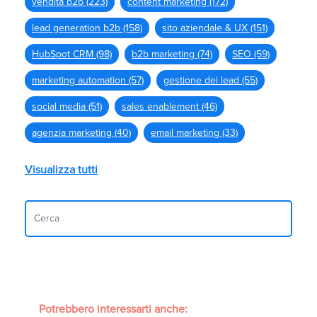
vendita b2b
(223)
content marketing
(172)
lead generation b2b
(158)
sito aziendale & UX
(151)
HubSpot CRM
(98)
b2b marketing
(74)
SEO
(59)
marketing automation
(57)
gestione dei lead
(55)
social media
(51)
sales enablement
(46)
agenzia marketing
(40)
email marketing
(33)
Visualizza tutti
Potrebbero interessarti anche: