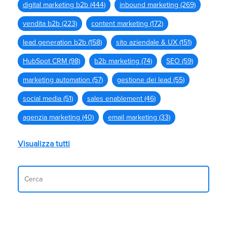
digital marketing b2b
(444)
inbound marketing
(269)
vendita b2b
(223)
content marketing
(172)
lead generation b2b
(158)
sito aziendale & UX
(151)
HubSpot CRM
(98)
b2b marketing
(74)
SEO
(59)
marketing automation
(57)
gestione dei lead
(55)
social media
(51)
sales enablement
(46)
agenzia marketing
(40)
email marketing
(33)
Visualizza tutti