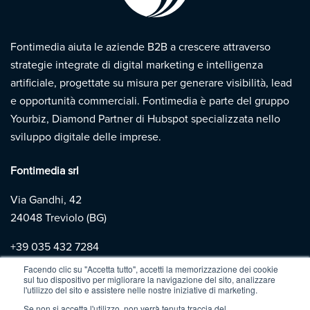
Fontimedia aiuta le aziende B2B a crescere attraverso
strategie integrate di digital marketing e intelligenza
artificiale, progettate su misura per generare visibilità, lead
e opportunità commerciali. Fontimedia è parte del gruppo
Yourbiz, Diamond Partner di Hubspot specializzata nello
sviluppo digitale delle imprese.
Fontimedia srl
Via Gandhi, 42
24048 Treviolo (BG)
+39
035 432 7284
Facendo clic su "Accetta tutto", accetti la memorizzazione dei cookie
sul tuo dispositivo per migliorare la navigazione del sito, analizzare
Copyright 2026 | Fontimedia |
P.IVA: 03997730167 |
Privacy
l'utilizzo del sito e assistere nelle nostre iniziative di marketing.
Policy
|
Cookie Policy
Se non si accetta l'utilizzo, non verrà tenuta traccia del