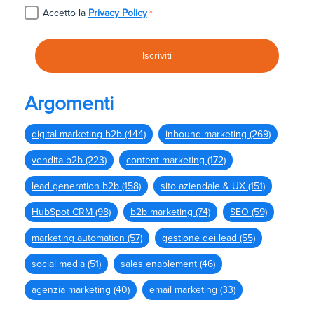
Accetto la
Privacy Policy
*
Argomenti
digital marketing b2b
(444)
inbound marketing
(269)
vendita b2b
(223)
content marketing
(172)
lead generation b2b
(158)
sito aziendale & UX
(151)
HubSpot CRM
(98)
b2b marketing
(74)
SEO
(59)
marketing automation
(57)
gestione dei lead
(55)
social media
(51)
sales enablement
(46)
agenzia marketing
(40)
email marketing
(33)