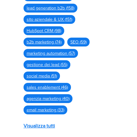
lead generation b2b
(158)
sito aziendale & UX
(151)
HubSpot CRM
(98)
b2b marketing
(74)
SEO
(59)
marketing automation
(57)
gestione dei lead
(55)
social media
(51)
sales enablement
(46)
agenzia marketing
(40)
email marketing
(33)
Visualizza tutti