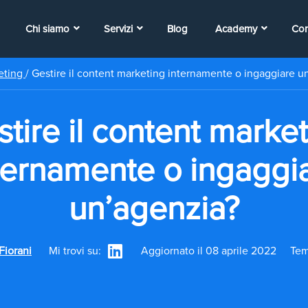
Chi siamo
Servizi
Blog
Academy
Con
eting
/
Gestire il content marketing internamente o ingaggiare u
tire il content marke
ternamente o ingaggi
un’agenzia?
Fiorani
Mi trovi su:
Aggiornato il 08 aprile 2022
Tem