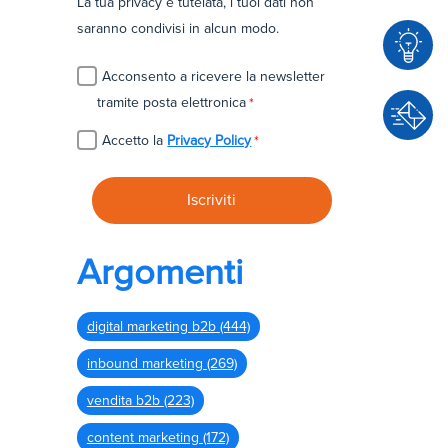
La tua privacy è tutelata, i tuoi dati non
saranno condivisi in alcun modo.
Acconsento a ricevere la newsletter
C
tramite posta elettronica
*
o
Accetto la
Privacy Policy
*
n
C
s
o
u
n
l
t
e
Argomenti
a
n
t
z
digital marketing b2b
(444)
t
a
a
inbound marketing
(269)
c
vendita b2b
(223)
i
content marketing
(172)