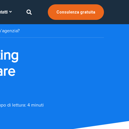
tatti
Consulenza gratuita
n’agenzia?
ting
are
po di lettura: 4 minuti