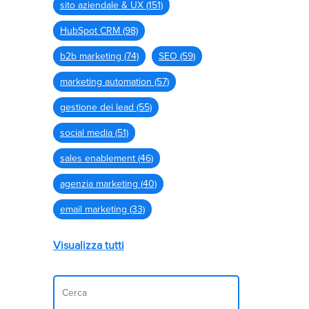
sito aziendale & UX
(151)
HubSpot CRM
(98)
b2b marketing
(74)
SEO
(59)
marketing automation
(57)
gestione dei lead
(55)
social media
(51)
sales enablement
(46)
agenzia marketing
(40)
email marketing
(33)
Visualizza tutti