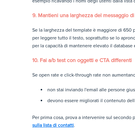
esempio ricavando i nomi degli utenti dalla lista d
9. Mantieni una larghezza del messaggio di
Se la larghezza del template è maggiore di 650 pi
per leggere tutto il testo, soprattutto se lo apro
per la capacità di mantenere elevato il database e
10. Fai a/b test con oggetti e CTA differenti
Se open rate e click-through rate non aumentano,
non stai inviando l'email alle persone giu
devono essere migliorati il contenuto del
Per prima cosa, prova a intervenire sul secondo
sulla lista di contatti
.