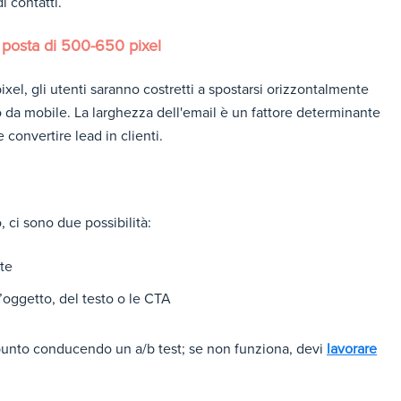
i contatti.
 posta di 500-650 pixel
xel, gli utenti saranno costretti a spostarsi orizzontalmente
no da mobile. La larghezza dell'email è un fattore determinante
 convertire lead in clienti.
 ci sono due possibilità:
ste
l’oggetto, del testo o le CTA
 punto conducendo un a/b test; se non funziona, devi
lavorare