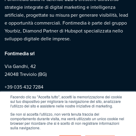
strategie integrate di digital marketing e intelligenza
artificiale, progettate su misura per generare visibilità, lead
e opportunità commerciali. Fontimedia è parte del gruppo
Yourbiz, Diamond Partner di Hubspot specializzata nello
sviluppo digitale delle imprese.
Fontimedia srl
Via Gandhi, 42
24048 Treviolo (BG)
+39
035 432 7284
Facendo clic su "Accetta tutto", accetti la memorizzazione dei cookie
sul tuo dispositivo per migliorare la navigazione del sito, analizzare
Copyright 2026 | Fontimedia |
P.IVA: 03997730167 |
Privacy
l'utilizzo del sito e assistere nelle nostre iniziative di marketing.
Policy
|
Cookie Policy
Se non si accetta l'utilizzo, non verrà tenuta traccia del
comportamento durante visita, ma verrà utilizzato un unico cookie nel
browser per ricordare che si è scelto di non registrare informazioni
sulla navigazione.