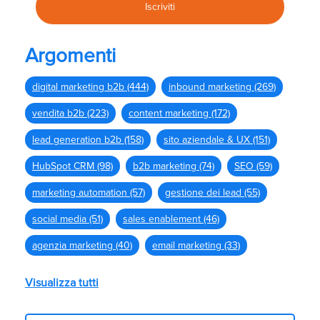
Argomenti
digital marketing b2b
(444)
inbound marketing
(269)
vendita b2b
(223)
content marketing
(172)
lead generation b2b
(158)
sito aziendale & UX
(151)
HubSpot CRM
(98)
b2b marketing
(74)
SEO
(59)
marketing automation
(57)
gestione dei lead
(55)
social media
(51)
sales enablement
(46)
agenzia marketing
(40)
email marketing
(33)
Visualizza tutti