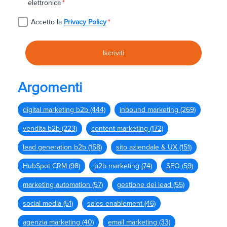
elettronica
*
Accetto la
Privacy Policy
*
Argomenti
digital marketing b2b
(444)
inbound marketing
(269)
vendita b2b
(223)
content marketing
(172)
lead generation b2b
(158)
sito aziendale & UX
(151)
HubSpot CRM
(98)
b2b marketing
(74)
SEO
(59)
marketing automation
(57)
gestione dei lead
(55)
social media
(51)
sales enablement
(46)
agenzia marketing
(40)
email marketing
(33)