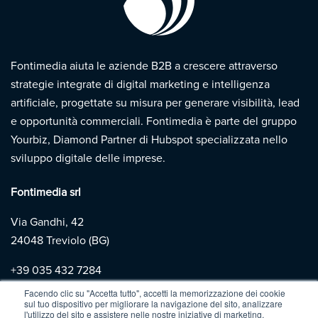
Fontimedia aiuta le aziende B2B a crescere attraverso
strategie integrate di digital marketing e intelligenza
artificiale, progettate su misura per generare visibilità, lead
e opportunità commerciali. Fontimedia è parte del gruppo
Yourbiz, Diamond Partner di Hubspot specializzata nello
sviluppo digitale delle imprese.
Fontimedia srl
Via Gandhi, 42
24048 Treviolo (BG)
+39
035 432 7284
Facendo clic su "Accetta tutto", accetti la memorizzazione dei cookie
sul tuo dispositivo per migliorare la navigazione del sito, analizzare
Copyright 2026 | Fontimedia |
P.IVA: 03997730167 |
Privacy
l'utilizzo del sito e assistere nelle nostre iniziative di marketing.