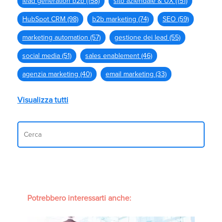
lead generation b2b
(158)
sito aziendale & UX
(151)
HubSpot CRM
(98)
b2b marketing
(74)
SEO
(59)
marketing automation
(57)
gestione dei lead
(55)
social media
(51)
sales enablement
(46)
agenzia marketing
(40)
email marketing
(33)
Visualizza tutti
Potrebbero interessarti anche: