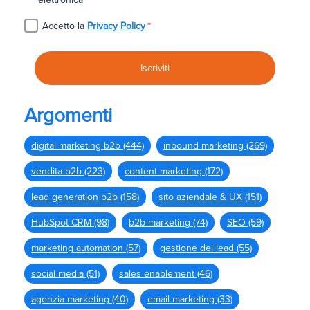
*
Accetto la
Privacy Policy
*
Argomenti
digital marketing b2b
(444)
inbound marketing
(269)
vendita b2b
(223)
content marketing
(172)
lead generation b2b
(158)
sito aziendale & UX
(151)
HubSpot CRM
(98)
b2b marketing
(74)
SEO
(59)
marketing automation
(57)
gestione dei lead
(55)
social media
(51)
sales enablement
(46)
agenzia marketing
(40)
email marketing
(33)