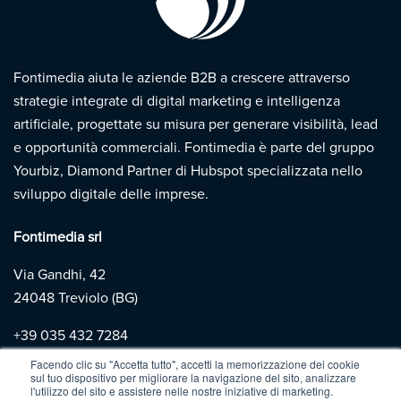
Fontimedia aiuta le aziende B2B a crescere attraverso
strategie integrate di digital marketing e intelligenza
artificiale, progettate su misura per generare visibilità, lead
e opportunità commerciali. Fontimedia è parte del gruppo
Yourbiz, Diamond Partner di Hubspot specializzata nello
sviluppo digitale delle imprese.
Fontimedia srl
Via Gandhi, 42
24048 Treviolo (BG)
+39
035 432 7284
Facendo clic su "Accetta tutto", accetti la memorizzazione dei cookie
sul tuo dispositivo per migliorare la navigazione del sito, analizzare
Copyright 2026 | Fontimedia |
P.IVA: 03997730167 |
Privacy
l'utilizzo del sito e assistere nelle nostre iniziative di marketing.